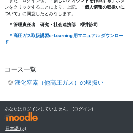
また、ログイン後、
「新しいアカウントを作成する」
ボタ
ンをクリックすることにより、上記、
「個人情報の取扱いに
ついて」
に同意したとみなします。
＊管理責任者 研究・社会連携部 櫻井詠司
＊高圧ガス取扱講習e-Learning 用マニュアル ダウンロー
ド
コース一覧
液化窒素（他高圧ガス）の取扱い
あなたはログインしていません。 (
ログイン
)
日本語 ‎(ja)‎