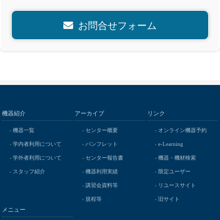
お問合せフォーム
機器紹介
アーカイブ
リンク
機器一覧
センター概要
オンライン機器予約
学内者利用について
パンフレット
e-Learning
学外者利用について
センター報告書
機器・機材検索
スタッフ紹介
機器利用実績
限定ユーザー
講習会資料等
リユースサイト
規程等
旧サイト
メニュー