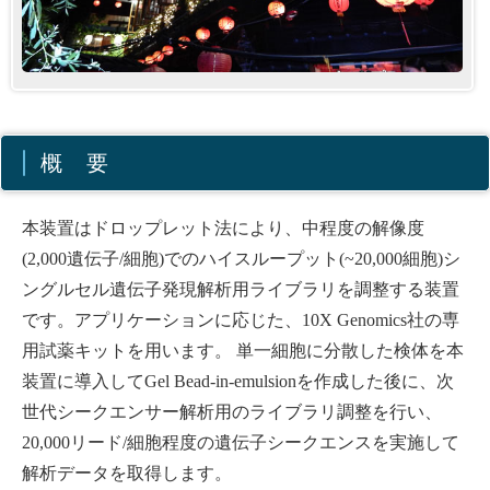
概 要
本装置はドロップレット法により、中程度の解像度
(2,000遺伝子/細胞)でのハイスループット(~20,000細胞)シ
ングルセル遺伝子発現解析用ライブラリを調整する装置
です。アプリケーションに応じた、10X Genomics社の専
用試薬キットを用います。 単一細胞に分散した検体を本
装置に導入してGel Bead-in-emulsionを作成した後に、次
世代シークエンサー解析用のライブラリ調整を行い、
20,000リード/細胞程度の遺伝子シークエンスを実施して
解析データを取得します。