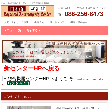
あなたの研究を心よりサポートする共同利用施設
お問い合わせ・ご相談はお気軽にどうぞ
086-256-8473
Tel.
お問い合わせ・ご相談
機器予約
サイトマップ
機器・機材検索
メニュー一覧
このサイトはSSL通信に対応しました！
We support your study.
新センターHPへ戻る
旧 総合機器センターHP へようこ そ
Welcome to our site
!
コンセプト
Concept
最先端の研究機器の活用を通じて