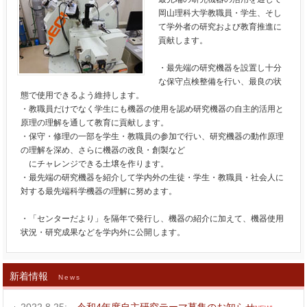
岡山理科大学教職員・学生、そし
て学外者の研究および教育推進に
貢献します。
・最先端の研究機器を設置し十分
な保守点検整備を行い、最良の状
態で使用できるよう維持します。
・教職員だけでなく学生にも機器の使用を認め研究機器の自主的活用と
原理の理解を通して教育に貢献します。
・保守・修理の一部を学生・教職員の参加で行い、研究機器の動作原理
の理解を深め、さらに機器の改良・創製など
にチャレンジできる土壌を作ります。
・最先端の研究機器を紹介して学内外の生徒・学生・教職員・社会人に
対する最先端科学機器の理解に努めます。
・「センターだより」を隔年で発行し、機器の紹介に加えて、機器使用
状況・研究成果などを学内外に公開します。
新着情報
News
2022.8.25:
令和4年度自主研究テーマ募集のお知らせ