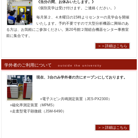
《当分の間、お休みいたします。》
《個別見学は受け付けます。ご連絡ください。》
毎月第２、４木曜日の15時よりセンターの見学会を開催
いたします。予約不要ですので大型分析機器に興味のあ
る方は、お気軽にご参加ください。第20号館２階総合機器センター事務室
前に集合です。
＞＞詳細はこちら
学外者のご利用について
outside the university
現在、3台のみ学外者の方にオープンにしております。
○電子スピン共鳴測定装置（JES-PX2300）
○磁化率測定装置（MPMS）
○走査型電子顕微鏡（JSM-6490）
＞＞詳細はこちら