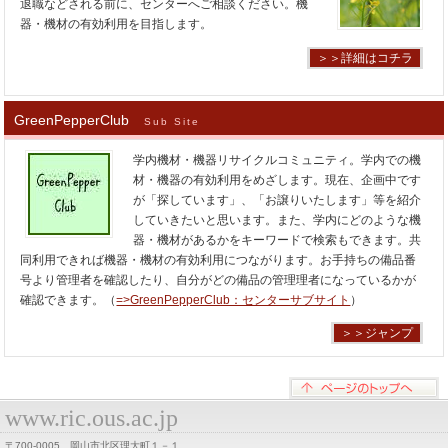
退職などされる前に、センターへご相談ください。機
器・機材の有効利用を目指します。
＞＞詳細はコチラ
GreenPepperClub
Sub Site
学内機材・機器リサイクルコミュニティ。学内での機
材・機器の有効利用をめざします。現在、企画中です
が「探しています」、「お譲りいたします」等を紹介
していきたいと思います。また、学内にどのような機
器・機材があるかをキーワードで検索もできます。共
同利用できれば機器・機材の有効利用につながります。お手持ちの備品番
号より管理者を確認したり、自分がどの備品の管理理者になっているかが
確認できます。（
=>GreenPepperClub：センターサブサイト
）
＞＞ジャンプ
www.ric.ous.ac.jp
〒700-0005 岡山市北区理大町１－１