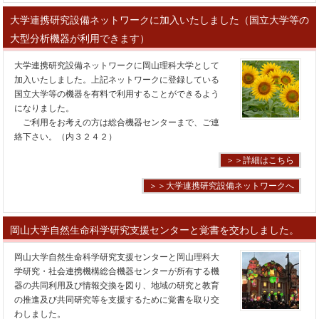
大学連携研究設備ネットワークに加入いたしました（国立大学等の
大型分析機器が利用できます）
大学連携研究設備ネットワークに岡山理科大学として
加入いたしました。上記ネットワークに登録している
国立大学等の機器を有料で利用することができるよう
になりました。
ご利用をお考えの方は総合機器センターまで、ご連
絡下さい。（内３２４２）
＞＞詳細はこちら
＞＞大学連携研究設備ネットワークへ
岡山大学自然生命科学研究支援センターと覚書を交わしました。
岡山大学自然生命科学研究支援センターと岡山理科大
学研究・社会連携機構総合機器センターが所有する機
器の共同利用及び情報交換を図り、地域の研究と教育
の推進及び共同研究等を支援するために覚書を取り交
わしました。