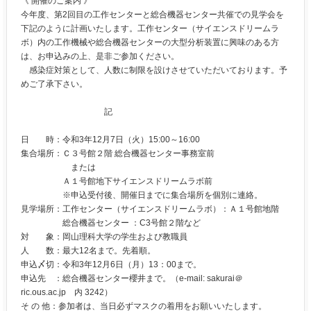
《 開催のご案内 》
今年度、第2回目の工作センターと総合機器センター共催での見学会を
下記のように計画いたします。工作センター（サイエンスドリームラ
ボ）内の工作機械や総合機器センターの大型分析装置に興味のある方
は、お申込みの上、是非ご参加ください。
感染症対策として、人数に制限を設けさせていただいております。予
めご了承下さい。
記
日 時：令和3年12月7日（火）15:00～16:00
集合場所：Ｃ３号館２階 総合機器センター事務室前
または
Ａ１号館地下サイエンスドリームラボ前
※申込受付後、開催日までに集合場所を個別に連絡。
見学場所：工作センター（サイエンスドリームラボ）：Ａ１号館地階
総合機器センター ：C3号館２階など
対 象：岡山理科大学の学生および教職員
人 数：最大12名まで。先着順。
申込〆切：令和3年12月6日（月）13：00まで。
申込先 ：総合機器センター櫻井まで。（e-mail: sakurai＠
ric.ous.ac.jp 内 3242）
そ の 他：参加者は、当日必ずマスクの着用をお願いいたします。