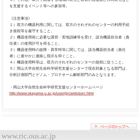
を支援するイベント等への参加等。
《注意事項》
１）双方の機器利用に関しては、双方のそれぞれのセンターの利用手続
き規程等を厳守すること。
２）機器使用前に必要な講習・実地訓練等を受け、該当機器担当者（責
任者）の使用許可を得ること。
３）機器使用時の故障・異常時等に関しては、該当機器担当者（責任
者）に速やかに連絡し指示を仰ぐこと。
４）機器使用料等は、双方のそれぞれのセンターの規程に従うこと。
５）岡山大学自然生命科学研究支援センターで現在対象となる部門は、
分析計測部門とゲノム・プロテオーム解析部門のみとなります。
・岡山大学自然生命科学研究支援センターホームページ
http://www.okayama-u.ac.jp/user/grcweb/asrc.html
www.ric.ous.ac.jp