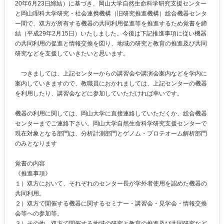
20年6月23日締結）に基づき、岡山大学自然生命科学研究支援センター
と岡山理科大学研究・社会連携機構（旧研究推進機構）総合機器センタ
ー間で、双方が所有する機器の共同利用促進等を推進するため覚書を締
結（平成29年2月15日）いたしました。今後は下記推進事項に従い機器
の共同利用の促進と情報交換を図り、地域の研究と教育の推進及び共同
研究などを支援していきたいと思います。
つきましては、上記センターからの講習会や講演会案内などを学内に
案内していきますので、教職員におかれましては、上記センターの機器
を利用したり、講習会などに参加していただければ幸いです。
機器の利用に関しては、岡山大学に直接連絡していただくか、総合機器
センターまでご連絡下さい。岡山大学自然生命科学研究支援センターで
現在対象となる部門は、分析計測部門とゲノム・プロテオーム解析部門
のみとなります
覚書の内容
《推進事項》
１）双方において、それぞれのセンター長が学外者使用を認めた機器の
共同利用。
２）双方で開催する機器に関するセミナー・講習会・見学会・情報交換
会等への参加等。
３）その他、双方で開催する地域の研究と教育の推進及び共同研究など